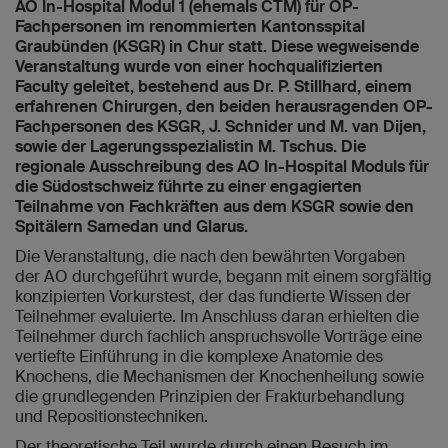
AO In-Hospital Modul 1 (ehemals CTM) für OP-
Fachpersonen im renommierten Kantonsspital
Graubünden (KSGR) in Chur statt. Diese wegweisende
Veranstaltung wurde von einer hochqualifizierten
Faculty geleitet, bestehend aus Dr. P. Stillhard, einem
erfahrenen Chirurgen, den beiden herausragenden OP-
Fachpersonen des KSGR, J. Schnider und M. van Dijen,
sowie der Lagerungsspezialistin M. Tschus. Die
regionale Ausschreibung des AO In-Hospital Moduls für
die Südostschweiz führte zu einer engagierten
Teilnahme von Fachkräften aus dem KSGR sowie den
Spitälern Samedan und Glarus.
Die Veranstaltung, die nach den bewährten Vorgaben
der AO durchgeführt wurde, begann mit einem sorgfältig
konzipierten Vorkurstest, der das fundierte Wissen der
Teilnehmer evaluierte. Im Anschluss daran erhielten die
Teilnehmer durch fachlich anspruchsvolle Vorträge eine
vertiefte Einführung in die komplexe Anatomie des
Knochens, die Mechanismen der Knochenheilung sowie
die grundlegenden Prinzipien der Frakturbehandlung
und Repositionstechniken.
Der theoretische Teil wurde durch einen Besuch im