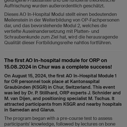
gelungene Praxisanteil und die fundierte theoretische
Auffrischung wurden außerordentlich geschätzt.
Dieses AO In-Hospital Modul stellt einen bedeutenden
Meilenstein in der Weiterbildung von OP-Fachpersonen
dar, und das bevorstehende Modul 2, welches die
vertiefte Auseinandersetzung mit Platten- und
Schraubenkunde zum Ziel hat, wird die herausragende
Qualität dieser Fortbildungsreihe nahtlos fortführen.
The first AO In-hospital module for ORP on
15.08.2024 in Chur was a complete success!
On August 15, 2024, the first AO In-Hospital Module 1
for OR personnel took place at Kantonsspital
Graubünden (KSGR) in Chur, Switzerland. This event
was led by Dr. P. Stillhard, ORP experts J. Schnider and
M. van Dijen, and positioning specialist M. Tschus. It
attracted participants from KSGR and nearby hospitals
in Samedan and Glarus.
The program began with a pre-course test to assess
participants' knowledge, followed by lectures on bone