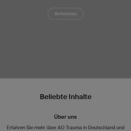
Weiterlesen
Weiterlesen
Weiterlesen
Weiterlesen
Weiterlesen
Weiterlesen
Hier gehts zum Bericht
Hier gehts zum Bericht
Weiterlesen
Weiterlesen
Beliebte Inhalte
Über uns
Erfahren Sie mehr über AO Trauma in Deutschland und