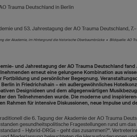
ung der Akademie, im Hintergrund die historische Oberbaumbrücke • Bildquelle: AO T
demie- und Jahrestagung der AO Trauma Deutschland fand A
eilnehmenden erneut eine gelungene Kombination aus wiss
er Fortbildung und persönlicher Begegnung. Veranstaltungso
Berlin in Friedrichshain – ein außergewöhnliches Hotelkonz
reativen Designideen und dem allgegenwärtigen Musikbezug
er den Teilnehmenden wurde. Die moderne und inspiriere
en Rahmen für intensive Diskussionen, neue Impulse und den
raditionell die 6. Tagung der Akademie der AO Trauma Deuts
t standen gesundheitspolitische Fragestellungen rund um d
standard – Hybrid-DRGs – geht das zusammen?“. Vertreterinn
g und Niederlassung beleuchteten die Herausforderungen und