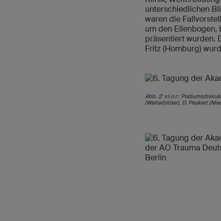
unterschiedlichen Bl
waren die Fallvorst
um den Ellenbogen, b
präsentiert wurden. 
Fritz (Homburg) wur
Abb. 2: v.l.n.r.: Podiumsdisku
(Weiterbilder), D. Peukert (N