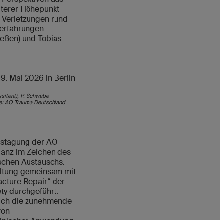
eiterer Höhepunkt
 Verletzungen rund
nerfahrungen
ießen) und Tobias
ssitent), P. Schwabe
lle: AO Trauma Deutschland
estagung der AO
anz im Zeichen des
ischen Austauschs.
altung gemeinsam mit
racture Repair“ der
ty durchgeführt.
rich die zunehmende
von