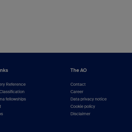
inks
The AO
ery Reference
Contact
lassification
Career
a fellowships
Data privacy notice
R
Cookie policy
os
Disclaimer