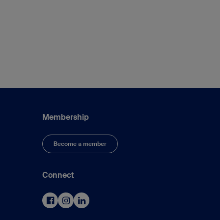
Membership
Become a member
Connect