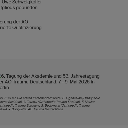
r. Uwe Schweigkofler
itglieds gebunden
ierung der AO
ierte Qualifizierung
b. 6: v.l.n.r. Die ersten Personenzertifikate: E. Oganesian (Orthopedic
auma Resident), L. Tornow (Orthopedic Trauma Student), F. Klauke
rthopedic Trauma Surgeon), S. Beckmann (Orthopedic Trauma
llow) • Bildquelle: AO Trauma Deutschland