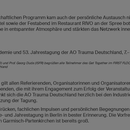
aftlichen Programm kam auch der persönliche Austausch nic
el sowie der Festabend im Restaurant RIVO an der Spree bot
 in entspannter Atmosphäre und stärkten das Netzwerk inn
(AO) und Prof. Georg Duda (ISFR) begrüßen alle Teilnehmer des Get Together im FIRST FL
hland
gilt allen Referierenden, Organisatorinnen und Organisatore
menden, die mit ihrem Engagement zum Erfolg der Veranstalt
t sich die AO Trauma Deutschland herzlich bei den Industri
ützung der Tagung.
drücken, fachlichen Impulsen und persönlichen Begegnungen 
- und Jahrestagung in Berlin in bester Erinnerung. Die Vorfr
 Garmisch-Partenkirchen ist bereits groß.