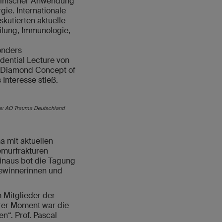
linischer Anwendung
gie. Internationale
kutierten aktuelle
ilung, Immunologie,
onders
dential Lecture von
 „Diamond Concept of
 Interesse stieß.
lle: AO Trauma Deutschland
 mit aktuellen
emurfrakturen
inaus bot die Tagung
Gewinnerinnen und
Mitglieder der
rer Moment war die
“. Prof. Pascal