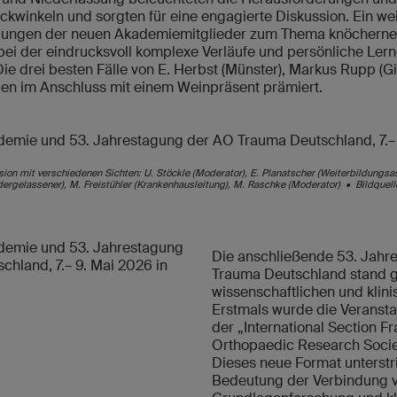
ickwinkeln und sorgten für eine engagierte Diskussion. Ein w
ellungen der neuen Akademiemitglieder zum Thema knöcherne
ei der eindrucksvoll komplexe Verläufe und persönliche Ler
Die drei besten Fälle von E. Herbst (Münster), Markus Rupp (G
den im Anschluss mit einem Weinpräsent prämiert.
ssion mit verschiedenen Sichten: U. Stöckle (Moderator), E. Planatscher (Weiterbildungsa
iedergelassener), M. Freistühler (Krankenhausleitung), M. Raschke (Moderator) • Bildque
Die anschließende 53. Jahr
Trauma Deutschland stand g
wissenschaftlichen und klin
Erstmals wurde die Veranst
der „International Section F
Orthopaedic Research Socie
Dieses neue Format unterst
Bedeutung der Verbindung 