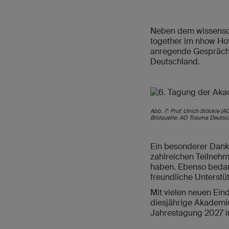
Neben dem wissensch
together im nhow Hot
anregende Gespräche
Deutschland.
Abb. 7: Prof. Ulrich Stöckle 
Bildquelle: AO Trauma Deutsc
Ein besonderer Dank 
zahlreichen Teilneh
haben. Ebenso bedank
freundliche Unterst
Mit vielen neuen Ein
diesjährige Akademie
Jahrestagung 2027 in