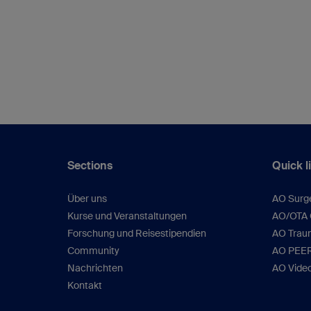
Sections
Quick l
Über uns
AO Surg
Kurse und Veranstaltungen
AO/OTA C
Forschung und Reisestipendien
AO Traum
Community
AO PEE
Nachrichten
AO Vide
Kontakt