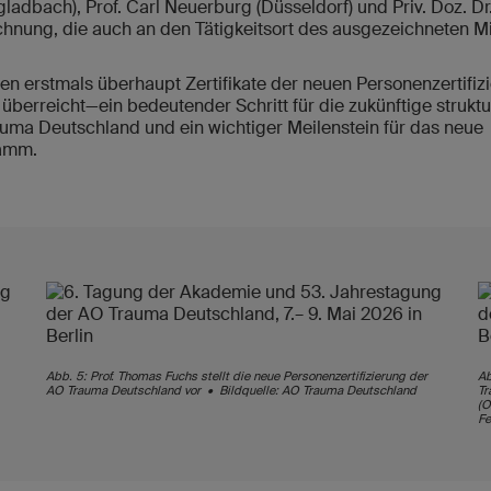
adbach), Prof. Carl Neuerburg (Düsseldorf) und Priv. Doz. D
hnung, die auch an den Tätigkeitsort des ausgezeichneten M
n erstmals überhaupt Zertifikate der neuen Personenzertifiz
berreicht—ein bedeutender Schritt für die zukünftige struktur
uma Deutschland und ein wichtiger Meilenstein für das neue
ramm.
Abb. 5: Prof. Thomas Fuchs stellt die neue Personenzertifizierung der
Ab
AO Trauma Deutschland vor • Bildquelle: AO Trauma Deutschland
Tr
(O
Fe