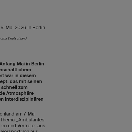
rauma Deutschland
nfang Mai in Berlin
enschaftlichem
rt war in diesem
ept, das mit seinen
 schnell zum
nde Atmosphäre
 interdisziplinären
chland am 7. Mai
as Thema „Ambulantes
en und Vertreter aus
 Perspektiven aus