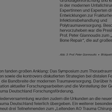
Grundlagenforschung und k
in der modernen Unfallchirur
Expertinnen und Experten dis
Entwicklungen zur Frakturhe
Infektionsbehandlung und
Polytraumaversorgung. Bes
hervorzuheben war die Presi
Prof. Peter Giannoudis zum
Bone Repair“, die auf großes
Abb. 3: Prof. Peter Giannoudis • Bildque
en fanden großen Anklang: Das Symposium zum Thoraxtrauma
 sowie die kontrovers diskutierten Strategien bei distalen F
ll die Bandbreite der modernen Traumaversorgung. Darüber h
ation aktueller Forschungsarbeiten und die Vorstellung der 
auma Deutschland Forschungsförderung.
iederversammlung wurden zudem die Urkunden an die neuen 
uma Deutschland feierlich übergeben. Ein weiterer besonde
neut drei Teilnehmenden zum „Leitenden AO Trauma Chirurgen