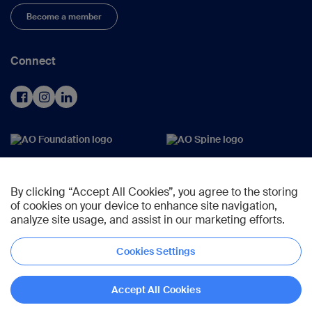
Become a member
Connect
By clicking “Accept All Cookies”, you agree to the storing
of cookies on your device to enhance site navigation,
analyze site usage, and assist in our marketing efforts.
Cookies Settings
Copyright © 2023 -
AO Foundation
,
Clavadelerstrasse 8
,
7270
Davos,
Switzerland
Accept All Cookies