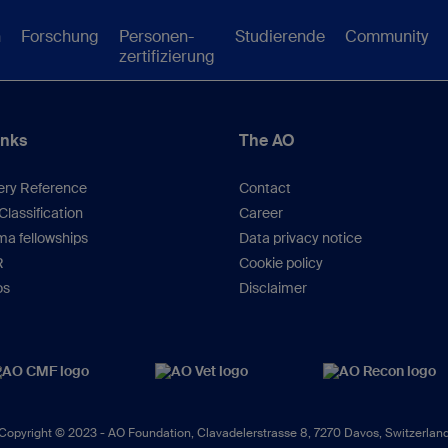
n
Forschung
Personen-
Studierende
Community
zertifizierung
inks
The AO
ery Reference
Contact
lassification
Career
a fellowships
Data privacy notice
R
Cookie policy
os
Disclaimer
Copyright © 2023 -
AO Foundation
,
Clavadelerstrasse 8
,
7270
Davos, Switzerlan