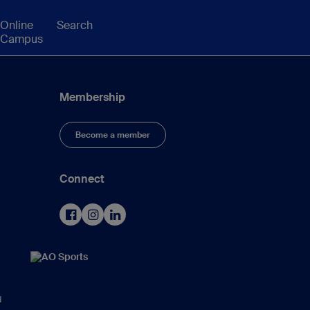
Online
Search
Campus
Membership
Become a member
Connect
d