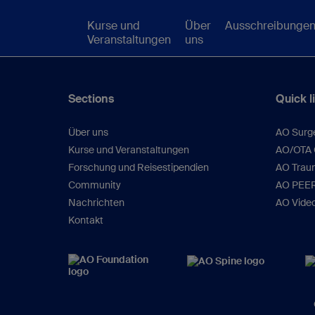
Kurse und
Über
Ausschreibunge
Veranstaltungen
uns
Sections
Quick l
Über uns
AO Surg
Kurse und Veranstaltungen
AO/OTA C
Forschung und Reisestipendien
AO Traum
Community
AO PEE
Nachrichten
AO Vide
Kontakt