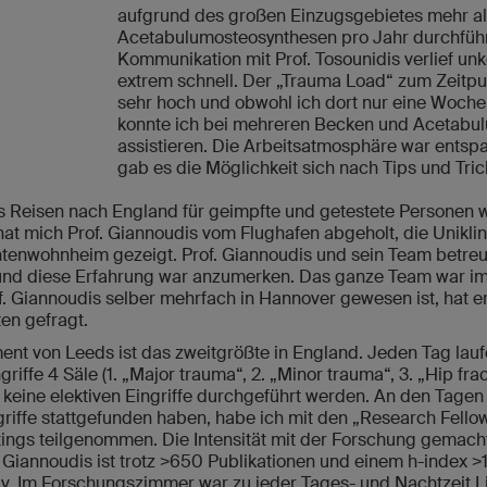
aufgrund des großen Einzugsgebietes mehr al
Acetabulumosteosynthesen pro Jahr durchführ
Kommunikation mit Prof. Tosounidis verlief un
extrem schnell. Der „Trauma Load“ zum Zeitp
sehr hoch und obwohl ich dort nur eine Woche
konnte ich bei mehreren Becken und Acetabul
assistieren. Die Arbeitsatmosphäre war entspa
gab es die Möglichkeit sich nach Tips und Tri
 Reisen nach England für geimpfte und getestete Personen w
hat mich Prof. Giannoudis vom Flughafen abgeholt, die Unikli
enwohnheim gezeigt. Prof. Giannoudis und sein Team betreue
e und diese Erfahrung war anzumerken. Das ganze Team war i
of. Giannoudis selber mehrfach in Hannover gewesen ist, hat 
n gefragt.
t von Leeds ist das zweitgrößte in England. Jeden Tag laufe
iffe 4 Säle (1. „Major trauma“, 2. „Minor trauma“, 3. „Hip fract
keine elektiven Eingriffe durchgeführt werden. An den Tage
iffe stattgefunden haben, habe ich mit den „Research Fellow
gs teilgenommen. Die Intensität mit der Forschung gemacht 
 Giannoudis ist trotz >650 Publikationen und einem h-index >1
v. Im Forschungszimmer war zu jeder Tages- und Nachtzeit L