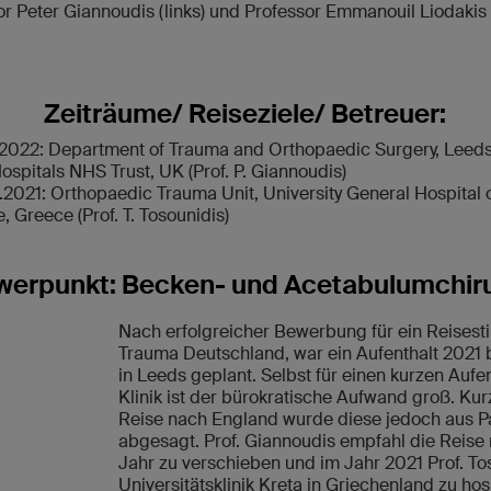
or Peter Giannoudis (links) und Professor Emmanouil Liodakis
Zeiträume/ Reiseziele/ Betreuer:
2022: Department of Trauma and Orthopaedic Surgery, Leeds 
spitals NHS Trust, UK (Prof. P. Giannoudis)
2021: Orthopaedic Trauma Unit, University General Hospital o
e, Greece (Prof. T. Tosounidis)
erpunkt: Becken- und Acetabulumchir
Nach erfolgreicher Bewerbung für ein Reises
Trauma Deutschland, war ein Aufenthalt 2021 b
in Leeds geplant. Selbst für einen kurzen Aufe
Klinik ist der bürokratische Aufwand groß. Kur
Reise nach England wurde diese jedoch aus
abgesagt. Prof. Giannoudis empfahl die Reise
Jahr zu verschieben und im Jahr 2021 Prof. To
Universitätsklinik Kreta in Griechenland zu ho