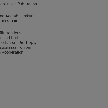
reits als Publikation
 und Acetabulumkurs
 anerkannten
lt, sondern
is und Prof
erfahren. Die Tipps,
ionssaal. Ich bin
n Kooperation