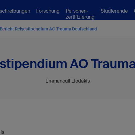
schreibungen
Forschung
Personen-
Studierende
zertifizierung
Bericht Reisestipendium AO Trauma Deutschland
estipendium AO Traum
Emmanouil Liodakis