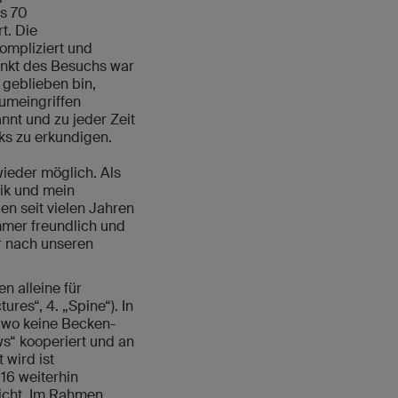
s 70
t. Die
kompliziert und
unkt des Besuchs war
 geblieben bin,
umeingriffen
nnt und zu jeder Zeit
cks zu erkundigen.
ieder möglich. Als
nik und mein
n seit vielen Jahren
mmer freundlich und
er nach unseren
n alleine für
ures“, 4. „Spine“). In
n wo keine Becken-
s“ kooperiert und an
wird ist
16 weiterhin
icht. Im Rahmen