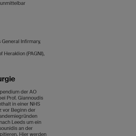
 unmittelbar
General Infirmary,
f Heraklion (PAGNI),
urgie
tipendium der AO
ei Prof. Giannoudis
nthalt in einer NHS
z vor Beginn der
 Pandemiegründen
 nach Leeds um ein
sounidis an der
spitieren. Hier werden